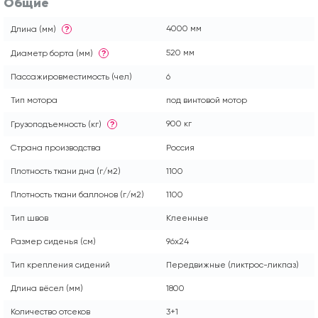
Общие
4000 мм
Длина (мм)
?
520 мм
Диаметр борта (мм)
?
Пассажировместимость (чел)
6
Тип мотора
под винтовой мотор
900 кг
Грузоподъемность (кг)
?
Страна производства
Россия
Плотность ткани дна (г/м2)
1100
Плотность ткани баллонов (г/м2)
1100
Тип швов
Клеенные
Размер сиденья (см)
96x24
Тип крепления сидений
Передвижные (ликтрос-ликпаз)
Длина вёсел (мм)
1800
Количество отсеков
3+1