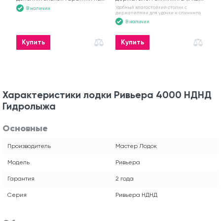
моторную лодку
№6
Удобный влагостойкий столик с
В наличии
держателями для удочки и спининга
В наличии
Купить
Купить
Характеристики лодки Ривьера 4000 НДНД
Гидролыжа
Основные
Производитель
Мастер Лодок
Модель
Ривьера
Гарантия
2 года
Серия
Ривьера НДНД