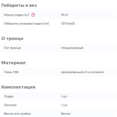
Габариты и вес
64 кг
Масса лодки (кг)
?
Габариты упаковки лодки (см)
137x74x63
О транце
Тип транца
стационарный
Материал
Ткань ПВХ
Армированная 5-и слойная
Комплектация
Лодка
1 шт
Паспорт
1 шт
Весла или гребки
Весла