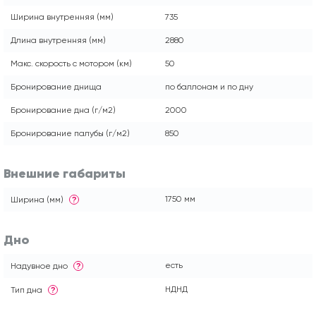
Ширина внутренняя (мм)
735
Длина внутренняя (мм)
2880
Макс. скорость с мотором (км)
50
Бронирование днища
по баллонам и по дну
Бронирование дна (г/м2)
2000
Бронирование палубы (г/м2)
850
Внешние габариты
1750 мм
Ширина (мм)
?
Дно
есть
Надувное дно
?
НДНД
Тип дна
?