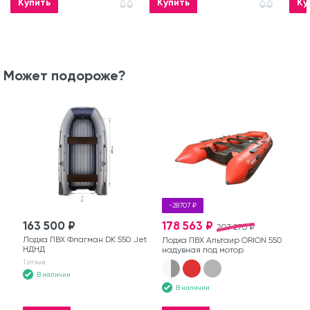
Купить
Купить
Ку
Может подороже?
-28707 ₽
163 500 ₽
178 563 ₽
207 270 ₽
Лодка ПВХ Флагман DK 550 Jet
Лодка ПВХ Альтаир ORION 550
НДНД
надувная под мотор
1 отзыв
В наличии
В наличии