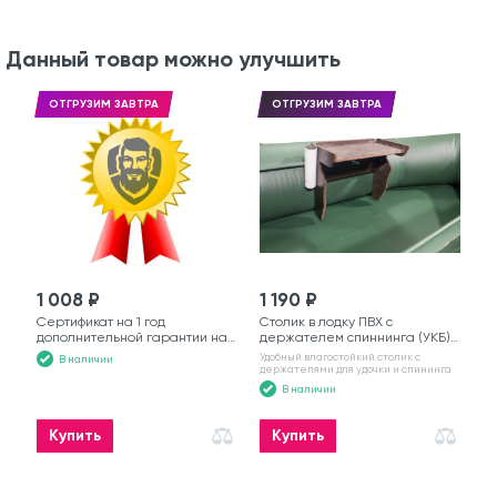
Данный товар можно улучшить
ОТГРУЗИМ ЗАВТРА
ОТГРУЗИМ ЗАВТРА
1 008 ₽
1 190 ₽
Сертификат на 1 год
Столик в лодку ПВХ с
дополнительной гарантии на
держателем спиннинга (УКБ)
моторную лодку
№6
Удобный влагостойкий столик с
В наличии
держателями для удочки и спининга
В наличии
Купить
Купить