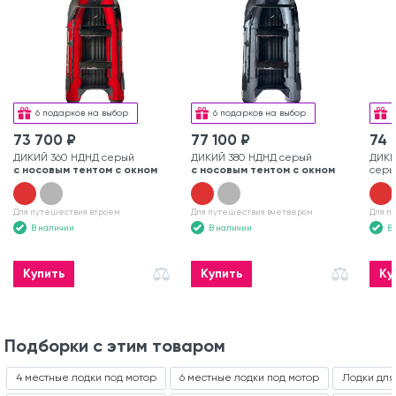
6 подарков на выбор
6 подарков на выбор
73 700 ₽
77 100 ₽
74 
ДИКИЙ 360 НДНД серый
ДИКИЙ 380 НДНД серый
ДИКИ
с носовым тентом с окном
с носовым тентом с окном
серы
Для путешествия втроем
Для путешествия вчетвером
Для п
В наличии
В наличии
В
Купить
Купить
Ку
Подборки с этим товаром
4 местные лодки под мотор
6 местные лодки под мотор
Лодки для