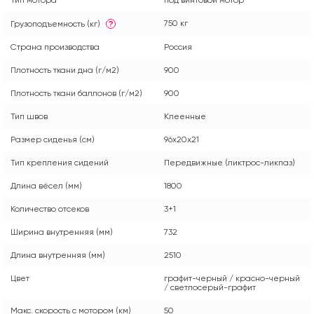
Тип мотора
под винтовой мотор
750 кг
Грузоподъемность (кг)
?
Страна производства
Россия
Плотность ткани дна (г/м2)
900
Плотность ткани баллонов (г/м2)
900
Тип швов
Клеенные
Размер сиденья (см)
96x20x21
Тип крепления сидений
Передвижные (ликтрос-ликпаз)
Длина вёсел (мм)
1800
Количество отсеков
3+1
Ширина внутренняя (мм)
732
Длина внутренняя (мм)
2510
Цвет
графит-черный / красно-черный
/ светлосерый-графит
Макс. скорость с мотором (км)
50