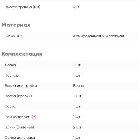
Высота транца (мм)
410
Материал
Ткань ПВХ
Армированная 5-и слойная
Комплектация
Лодка
1 шт
Паспорт
1 шт
Весла или гребки
Весла
Весла (гребки)
2 шт
Насос
1 шт
1 шт
Рем.комплект
?
Банки (сиденья)
2 шт
Сумка для лодки
1 шт